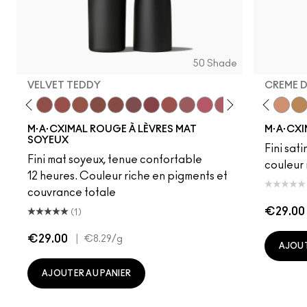
50 Shade
VELVET TEDDY
CREME 
to
·A·Cximal
eylove
Kinda Sexy
Café Mocha
Velvet Teddy
Mull It To The Max
Taupe
Warm Teddy
Whirl
Soar
Twig Twist
Sweet Deal
Mehr
Get The Hint?
Fleshpot
You Wouldn't Get I
Peachstock
Lipstick Snob
HodgePodge
Candy Yum
Stone
Captiv
Creme
Div
Cal
M·A·CXIMAL ROUGE À LÈVRES MAT
M·A·CXI
SOYEUX
Fini sati
Fini mat soyeux, tenue confortable
couleur 
12 heures. Couleur riche en pigments et
couvrance totale
€29.00
(1)
€29.00
|
€8.29
/g
AJOUT
AJOUTER AU PANIER