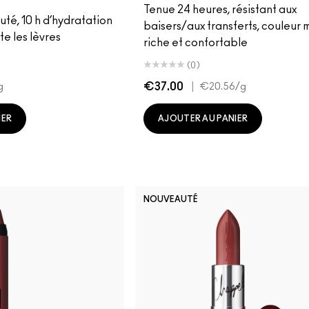
Tenue 24 heures, résistant aux
outé, 10 h d’hydratation
baisers/aux transferts, couleur 
te les lèvres
riche et confortable
(0)
€37.00
|
g
€20.56
/g
IER
AJOUTER AU PANIER
NOUVEAUTÉ