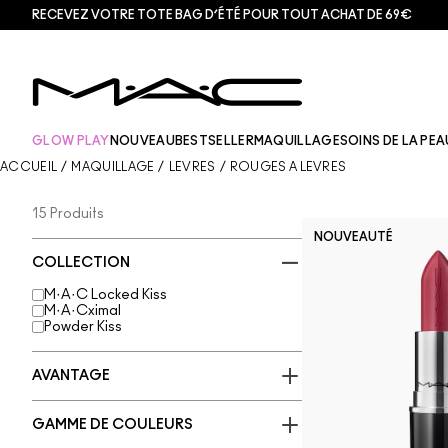
RECEVEZ VOTRE TOTE BAG D’ÉTÉ POUR TOUT ACHAT DE 69€
GLOW PLAY
NOUVEAU
BESTSELLER
MAQUILLAGE
SOINS DE LA PEA
ACCUEIL
/
MAQUILLAGE
/
LÈVRES
/
ROUGES À LÈVRES
15 Produits
NOUVEAUTÉ
COLLECTION
M·A·C Locked Kiss
M·A·Cximal
Powder Kiss
AVANTAGE
GAMME DE COULEURS