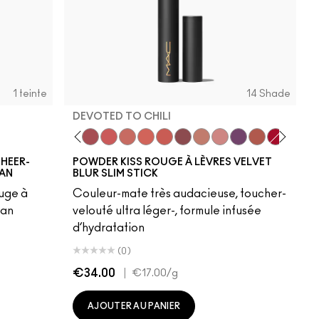
1 teinte
14 Shade
DEVOTED TO CHILI
Mull It Over
Over the Taupe
Sweet Cinnamon
Stay Curious
Sheer Outrage
Nice Spice
Devoted To Chili
Dubonnet Buzz
Love Clove
Spice World
Peppery Pink
Wild Rebel
Marrakesh-M
Ruby New
HEER-
POWDER KISS ROUGE À LÈVRES VELVET
OAN
BLUR SLIM STICK
ouge à
Couleur-mate très audacieuse, toucher-
oan
velouté ultra léger-, formule infusée
d’hydratation
(0)
€34.00
|
€17.00
/g
AJOUTER AU PANIER