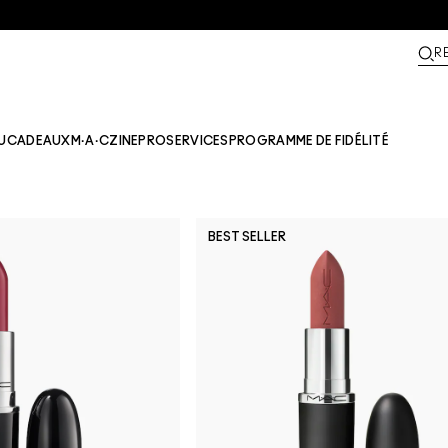
R
U
CADEAUX
M·A·CZINE​
PRO
SERVICES
PROGRAMME DE FIDÉLITÉ
BEST SELLER