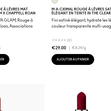
ead
In The Clear
E À LÈVRES MAT
M·A·CXIMAL ROUGE À LÈVRES SA
M X CHAPPELL ROAN
ÉLÉGANT EN TEINTE IN THE CLEAR
VIVA GLAM, Rouge à
Fini satiné élégant, hydrate les l
Roan, Associations
couleur transparente multi-usa
(0)
€29.00
|
g
€8.29
/g
IER
AJOUTER AU PANIER