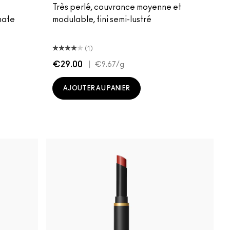
Très perlé, couvrance moyenne et
mate
modulable, fini semi-lustré
(1)
€29.00
|
€9.67
/g
AJOUTER AU PANIER