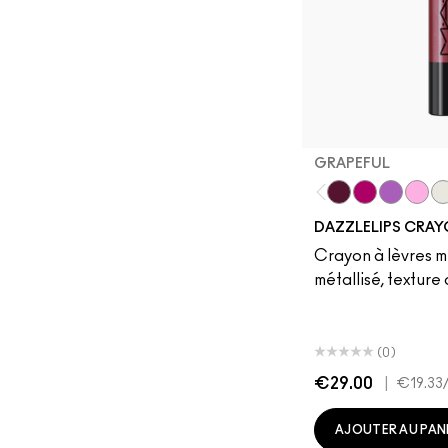
GRAPEFUL
Grapeful
Candy Yum 
Lunar Vio
Spac
Cr
DAZZLELIPS CRA
Crayon à lèvres mu
métallisé, texture
(0)
€29.00
|
€19.33
AJOUTER AU PAN