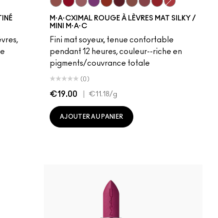
Velvet Teddy
Ruby Woo
Mehr
Everybody'S Heroine
Chili
Diva
Warm Teddy
Twig Twist
Russian Red
Forever Curiou
TINÉ
M·A·CXIMAL ROUGE À LÈVRES MAT SILKY /
MINI M·A·C
èvres,
Fini mat soyeux, tenue confortable
ge
pendant 12 heures, couleur--riche en
pigments/couvrance totale
(0)
€19.00
|
€11.18
/g
AJOUTER AU PANIER