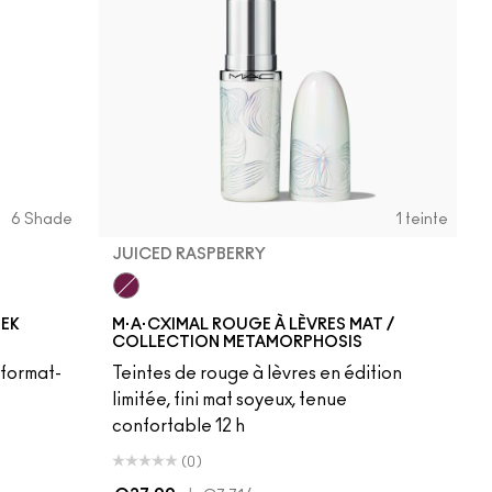
6 Shade
1 teinte
JUICED RASPBERRY
Juiced Raspberry
EEK
M·A·CXIMAL ROUGE À LÈVRES MAT /
COLLECTION METAMORPHOSIS
, format-
Teintes de rouge à lèvres en édition
limitée, fini mat soyeux, tenue
confortable 12 h
(0)