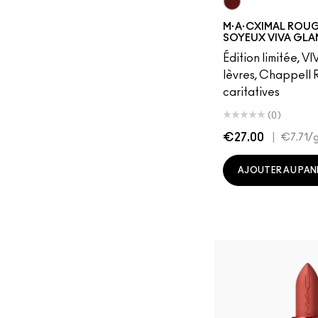
UnNatural Red H
M·A·CXIMAL ROUG
SOYEUX VIVA GLA
Édition limitée, 
lèvres, Chappell 
caritatives
(0)
€27.00
|
€7.71
/
AJOUTER AU PAN