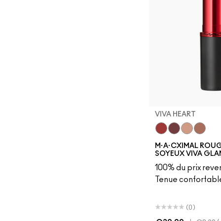
VIVA HEART
Viva Heart
Viva Empower
Viva Plane
Viva Eq
M·A·CXIMAL ROUG
SOYEUX VIVA GLA
100% du prix rever
Tenue confortabl
(0)