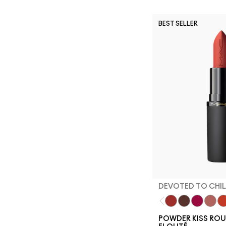
BEST SELLER
DEVOTED TO CHIL
Devoted To Chil
Turn To The L
Twenty-F
Teddy
My
POWDER KISS ROU