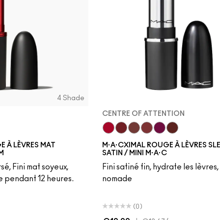
4 Shade
CENTRE OF ATTENTION
ed
t
uality
Centre Of Attention
Dubonnet
Creme In Your Coffee
Brick-O-La
Rebel
Paramount
E À LÈVRES MAT
M·A·CXIMAL ROUGE À LÈVRES SL
M
SATIN / MINI M·A·C
sé, Fini mat soyeux,
Fini satiné fin, hydrate les lèvres
e pendant 12 heures.
nomade
(0)