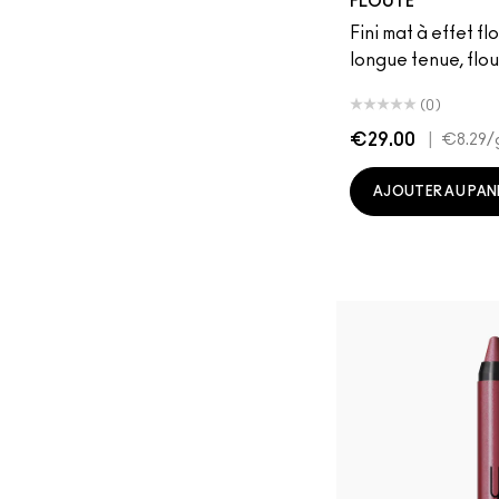
FLOUTÉ
Fini mat à effet fl
longue tenue, flou
(0)
€29.00
|
€8.29
/
AJOUTER AU PAN