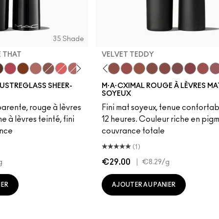
35 Shade
E THAT
VELVET TEDDY
ne That
red
it
 Me
Deserve This
cting Natural
Pigment Of Your Imagination
Folio
Can't Dull My Shine
Yash
Well, Well, Well…
Cool Teddy
Alone Time
Iconic Photo
Oh, Goodie
Bare M·A·Cximal
Thanks, It's MAC
Honeylove
Not Humble, Just Bragging
Kinda Sexy
Café Mocha
Velvet Teddy
Mull It To The Max
Taupe
Warm Teddy
Whirl
Soar
Twig Twist
Sweet
Me
LUSTREGLASS SHEER-
M·A·CXIMAL ROUGE À LÈVRES MA
SOYEUX
arente, rouge à lèvres
Fini mat soyeux, tenue confortab
 à lèvres teinté, fini
12 heures. Couleur riche en pigm
ance
couvrance totale
(1)
€29.00
|
g
€8.29
/g
IER
AJOUTER AU PANIER