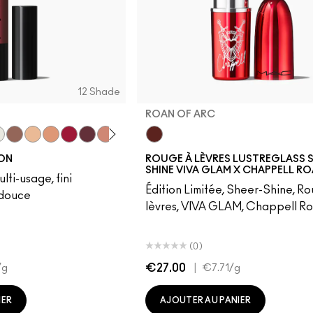
12 Shade
ROAN OF ARC
Yummy
let
ed Out
own Jewel
Gem Stone
Moon Rocket
Chandelier
Red Halo
Cosmic Plum
Lightning Bug
Mauve Matter
Roan of Arc
YON
ROUGE À LÈVRES LUSTREGLASS S
SHINE VIVA GLAM X CHAPPELL R
lti-usage, fini
Édition Limitée, Sheer-Shine, R
 douce
lèvres, VIVA GLAM, Chappell R
(0)
€27.00
|
/g
€7.71
/g
IER
AJOUTER AU PANIER