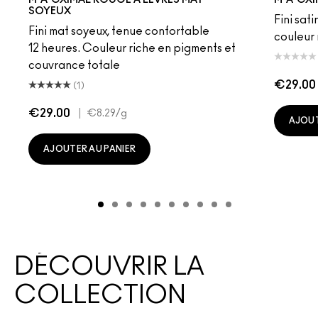
SOYEUX
Fini sati
Fini mat soyeux, tenue confortable
couleur 
12 heures. Couleur riche en pigments et
couvrance totale
€29.00
(1)
€29.00
|
€8.29
/g
AJOUT
AJOUTER AU PANIER
DÉCOUVRIR LA
COLLECTION