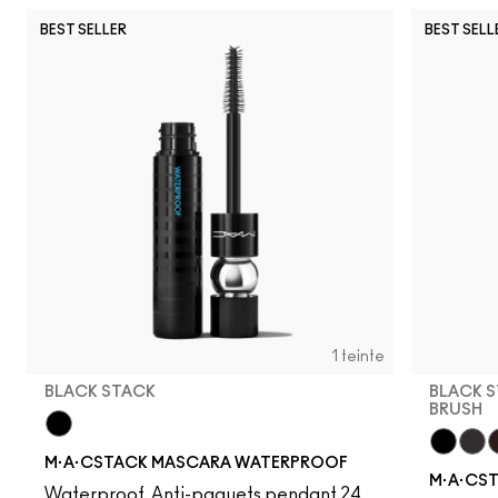
BEST SELLER
BEST SELL
1 teinte
BLACK STACK
BLACK S
BRUSH
Black Stack
M·A·CSTACK MASCARA WATERPROOF
Black S
Blac
C
M·A·CS
Waterproof, Anti-paquets pendant 24