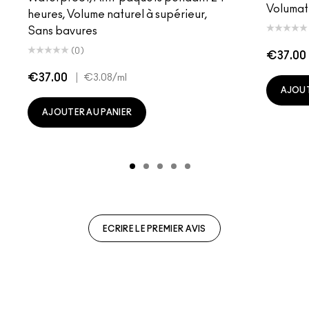
Volumat
heures, Volume naturel à supérieur,
Sans bavures
(0)
€37.00
€37.00
|
€3.08
/ml
AJOUT
AJOUTER AU PANIER
ECRIRE LE PREMIER AVIS