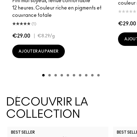
Fini mat soyeux, tenue confortable
couleur 
12 heures. Couleur riche en pigments et
couvrance totale
€29.00
(1)
€29.00
|
€8.29
/g
AJOUT
AJOUTER AU PANIER
DÉCOUVRIR LA
COLLECTION
BEST SELLER
BEST SELL