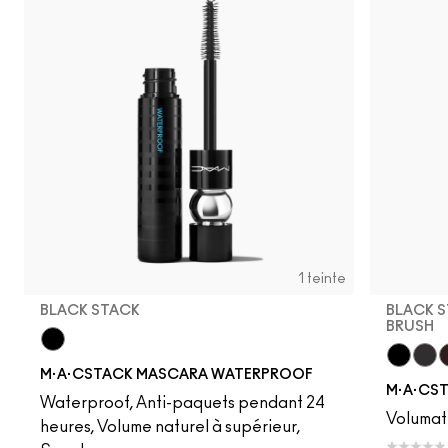
1 teinte
BLACK STACK
BLACK S
BRUSH
Black Stack
M·A·CSTACK MASCARA WATERPROOF
Black S
Blac
C
M·A·CS
Waterproof, Anti-paquets pendant 24
Volumat
heures, Volume naturel à supérieur,