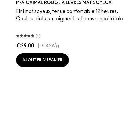
M·A·CXIMAL ROUGE À LÈVRES MAT SOYEUX
Fini mat soyeux, tenue confortable 12 heures.
Couleur riche en pigments et couvrance totale
(1)
€29.00
|
€8.29
/g
AJOUTER AU PANIER