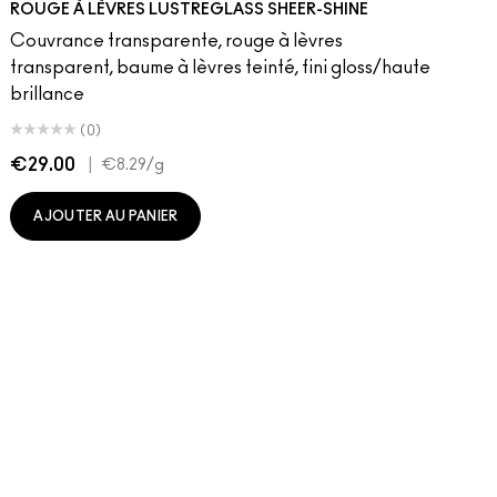
ROUGE À LÈVRES LUSTREGLASS SHEER-SHINE
Couvrance transparente, rouge à lèvres
transparent, baume à lèvres teinté, fini gloss/haute
brillance
(0)
€29.00
|
€
€8.29
/g
AJOUTER AU PANIER