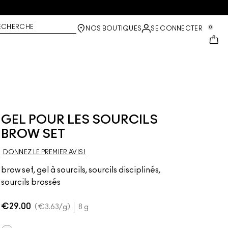
ECHERCHE
0
NOS BOUTIQUES
SE CONNECTER
GEL POUR LES SOURCILS
BROW SET
DONNEZ LE PREMIER AVIS !
brow set, gel à sourcils, sourcils disciplinés,
sourcils brossés
€29.00
€3.63
/g
8 g