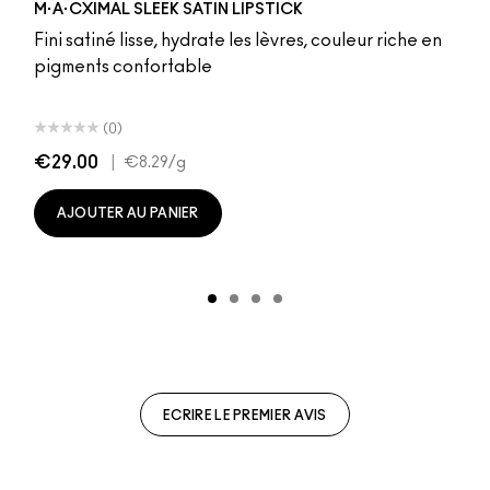
M·A·CXIMAL SLEEK SATIN LIPSTICK
Fini satiné lisse, hydrate les lèvres, couleur riche en
pigments confortable
(0)
€29.00
|
€8.29
/g
AJOUTER AU PANIER
ECRIRE LE PREMIER AVIS