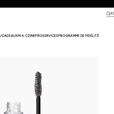
R
U
CADEAUX
M·A·CZINE​
PRO
SERVICES
PROGRAMME DE FIDÉLITÉ