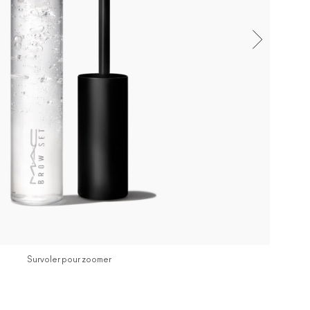
Survoler pour zoomer