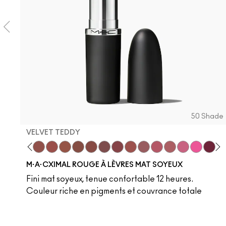
50 Shade
VELVET TEDDY
 Teddy
are M·A·Cximal
Honeylove
Kinda Sexy
Velvet Teddy
Mull It To The Max
Taupe
Warm Teddy
Whirl
Soar
Twig Twist
Sweet Deal
Mehr
Get The Hint?
You Wouldn't Get
Lipstick Sno
Candy Yu
Capti
Di
M·A·CXIMAL ROUGE À LÈVRES MAT SOYEUX
Fini mat soyeux, tenue confortable 12 heures.
Couleur riche en pigments et couvrance totale