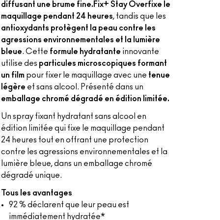
diffusant une brume fine.
Fix+ Stay Over
fixe le
maquillage pendant 24 heures
, tandis que les
antioxydants protègent la peau contre les
agressions environnementales et la lumière
bleue
. Cette
formule hydratante
innovante
utilise des
particules microscopiques formant
un film
pour fixer le maquillage avec une
tenue
légère
et sans alcool. Présenté dans un
emballage chromé dégradé en édition limitée.
Un spray fixant hydratant sans alcool en
édition limitée qui fixe le maquillage pendant
24 heures tout en offrant une protection
contre les agressions environnementales et la
lumière bleue, dans un emballage chromé
dégradé unique.
Tous les avantages
92 % déclarent que leur peau est
immédiatement hydratée*