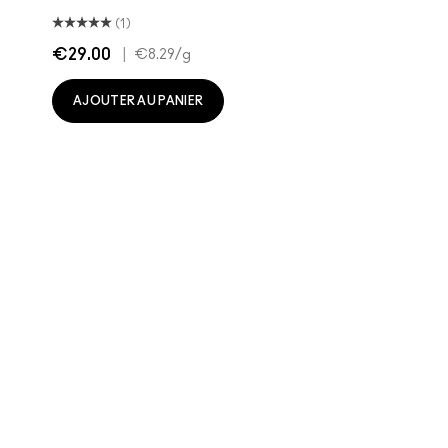
(1)
€29.00
|
€8.29
/g
AJOUTER AU PANIER