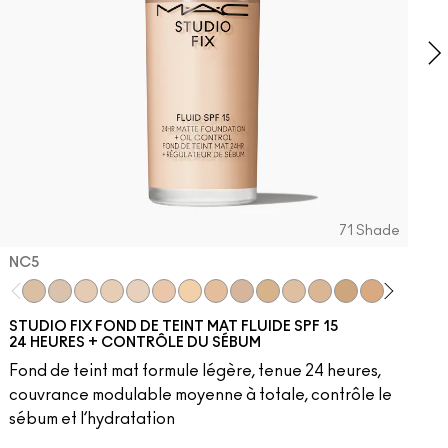
71 Shade
NC5
ment
go
ve Swerve
Iconic Photo
NC5
Café Mocha
NC10
Sin
NW5
Antique Velvet
NW10
Smoked Purple
NC12
Go Retro
N4
Marrakesh
NC13
Red Rock
NW13
N4.5
NC15
N4.75
NC16
NC17
NC18
NW15
NC2
N
STUDIO FIX FOND DE TEINT MAT FLUIDE SPF 15
24 HEURES + CONTRÔLE DU SÉBUM
Fond de teint mat formule légère, tenue 24 heures,
couvrance modulable moyenne à totale, contrôle le
sébum et l’hydratation