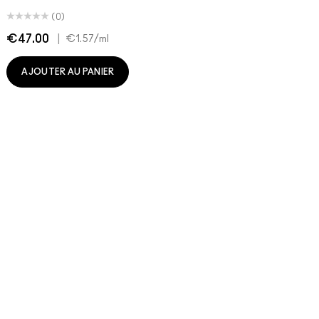
(0)
€47.00
|
€
€1.57
/ml
AJOUTER AU PANIER