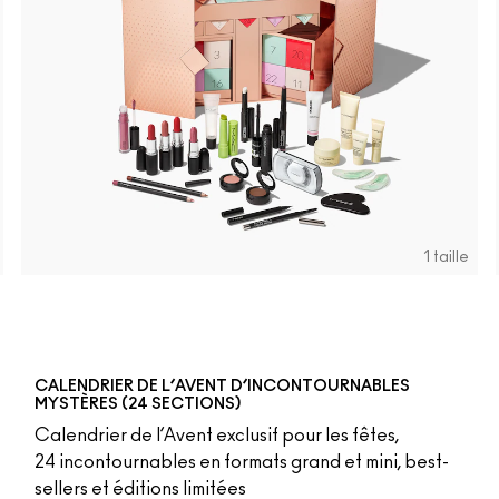
1 taille
 It
b
m Yum
ve Audience
va
Mixed Media
Everybody's Heroine
Caviar
D For Danger
Keep Dreaming
Avant Garnet
Russian Red
Ring The Alarm
Forever Curious
Ruby Woo
No Coral-Ation
Lady Danger
Sugar Dada
Chili
Overstate
Flamin
Ver
CALENDRIER DE L’AVENT D’INCONTOURNABLES
MYSTÈRES (24 SECTIONS)
Calendrier de l’Avent exclusif pour les fêtes,
24 incontournables en formats grand et mini, best-
sellers et éditions limitées