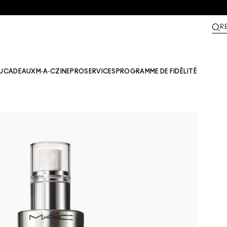
R
U
CADEAUX
M·A·CZINE​
PRO
SERVICES
PROGRAMME DE FIDÉLITÉ