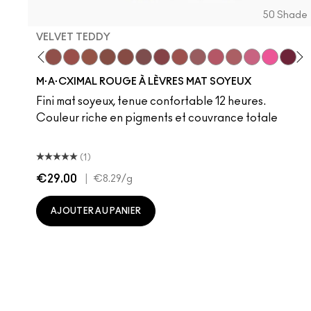
50 Shade
VELVET TEDDY
 Teddy
are M·A·Cximal
Honeylove
Kinda Sexy
Velvet Teddy
Mull It To The Max
Taupe
Warm Teddy
Whirl
Soar
Twig Twist
Sweet Deal
Mehr
Get The Hint?
You Wouldn't Get
Lipstick Sno
Candy Yu
Fleshpo
Capti
Peac
Di
H
M·A·CXIMAL ROUGE À LÈVRES MAT SOYEUX
Fini mat soyeux, tenue confortable 12 heures.
Couleur riche en pigments et couvrance totale
(1)
€29.00
|
€8.29
/g
AJOUTER AU PANIER