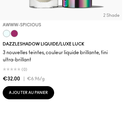
2 Shade
AWWW-SPICIOUS
Awww-spicious
Magic Scale
DAZZLESHADOW LIQUIDE/LUXE LUCK
3 nouvelles teintes, couleur liquide brillante, fini
ultra-brillant
(0)
€32.00
|
€
€6.96
/g
AJOUTER AU PANIER