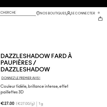
ECHERCHE
0
NOS BOUTIQUES
SE CONNECTER
DAZZLESHADOW FARD À
PAUPIÈRES /
DAZZLESHADOW
DONNEZ LE PREMIER AVIS !
Couleur fidèle, brillance intense, effet
paillettes 3D
€27.00
€27.00
/g
1 g