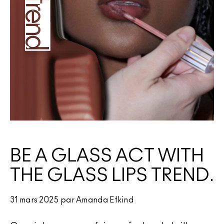
VOIR TOUT - VISAGE
Mini MAC
VOIR TOUT - PINCEAUX
VOIR TOUT - YEUX
BE A GLASS ACT WITH
THE GLASS LIPS TREND.
31 mars 2025 par Amanda Etkind