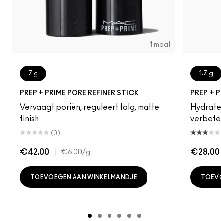
1 maat
7 g
1.7 g
PREP + PRIME PORE REFINER STICK
PREP + P
Vervaagt poriën, reguleert talg, matte
Hydrate
finish
verbeter
(0)
€42.00
|
€28.00
€6.00
/g
TOEVOEGEN AAN WINKELMANDJE
TOEV