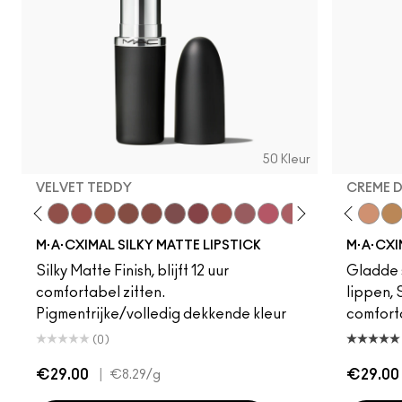
50 Kleur
VELVET TEDDY
CREME 
eddy
e M·A·Cximal
Honeylove
Kinda Sexy
Velvet Teddy
Mull It To The Max
Taupe
Warm Teddy
Whirl
Soar
Twig Twist
Sweet Deal
Mehr
Get The Hint?
Fleshpot
You Wouldn't Get I
Peachstock
Lipstick Snob
HodgePodge
Candy Yum
Stone
Captiv
Creme
Div
Cal
M·A·CXIMAL SILKY MATTE LIPSTICK
M·A·CXI
Silky Matte Finish, blijft 12 uur
Gladde s
comfortabel zitten.
lippen,
Pigmentrijke/volledig dekkende kleur
comfort
(0)
€29.00
|
€29.00
€8.29
/g