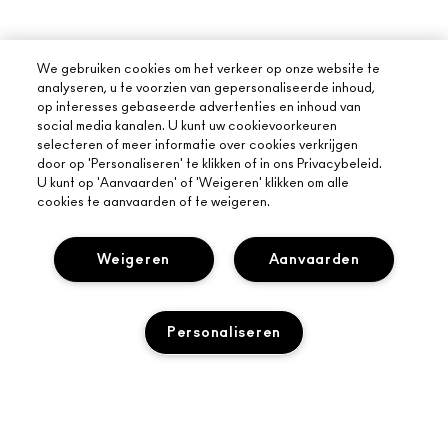
We gebruiken cookies om het verkeer op onze website te
analyseren, u te voorzien van gepersonaliseerde inhoud,
op interesses gebaseerde advertenties en inhoud van
social media kanalen. U kunt uw cookievoorkeuren
selecteren of meer informatie over cookies verkrijgen
door op 'Personaliseren' te klikken of in ons Privacybeleid.
U kunt op 'Aanvaarden' of 'Weigeren' klikken om alle
cookies te aanvaarden of te weigeren.
Weigeren
Aanvaarden
OVER MAC
Personaliseren
ONS VERHAAL
ONLINE SHOPPEN
ARTISTIEK
MIJN ACCOUNT
MAC VIVA GLAM
UITVERKOCHT
HULP NODIG?
M·A·C LOVER BELOONT LOYALITEITSPROGRAMMA