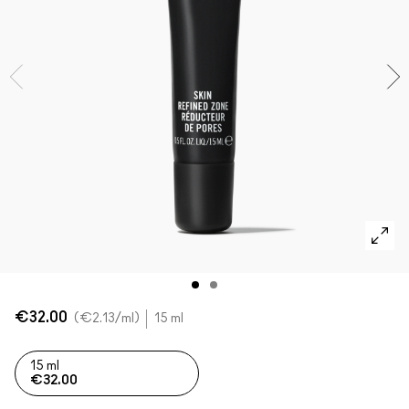
SHOP ALLES GEZICHT
Mini MAC
SHOP ALLE BORSTELS
SHOP ALLES OGEN
€32.00
€2.13
/ml
15 ml
15 ml
€32.00