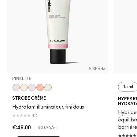
5 Shade
PINKLITE
15 ml
Pinklite
Goldlite
Uvlite
Peachlite
Bronzelite
STROBE CRÈME
HYPER R
HYDRAT
Hydratant illuminateur, fini doux
Hybride
(0)
équilibr
barrière
€48.00
|
€0.96
/ml