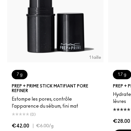
1 taille
7 g
1.7 g
PREP + PRIME STICK MATIFIANT PORE
PREP + P
REFINER
Hydrate,
Estompe les pores, contrôle
lèvres
l’apparence du sébum, fini mat
(0)
€28.00
€42.00
|
€6.00
/g