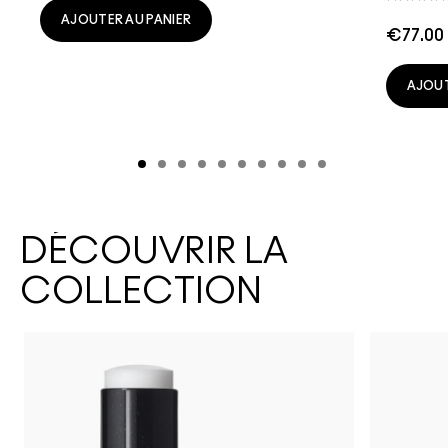
AJOUTER AU PANIER
€77.00
AJOUT
DÉCOUVRIR LA
COLLECTION