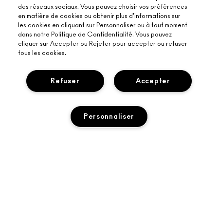
des réseaux sociaux. Vous pouvez choisir vos préférences
en matière de cookies ou obtenir plus d'informations sur
les cookies en cliquant sur Personnaliser ou à tout moment
dans notre Politique de Confidentialité. Vous pouvez
cliquer sur Accepter ou Rejeter pour accepter ou refuser
tous les cookies.
Refuser
Accepter
À PROPOS DE MAC
Personnaliser
NOTRE HISTOIRE
ACHETER EN LIGNE
L’ART DU MAQUILLAGE
MON COMPTE
MAC VIVA GLAM
AJOUTER AU PANIER
BESOIN D’AIDE ?
PROGRAMME DE FIDÉLITÉ M·A·C LOVER REWARDS
UNE BEAUTÉ CONSCIENTE
SUIVRE MA COMMANDE
RECEVOIR NOS E-MAILS
RECRUTEMENT
VOTRE BOUTIQUE MAC
CONTACTER LE FABRICANT
PROMOTIONS
ADHÉSION MAC PRO
TROUVER UNE BOUTIQUE
FAQ
TEST SUR LES ANIMAUX