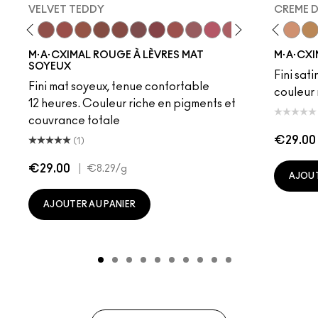
VELVET TEDDY
CREME 
eddy
e M·A·Cximal
Honeylove
Kinda Sexy
Velvet Teddy
Mull It To The Max
Taupe
Warm Teddy
Whirl
Soar
Twig Twist
Sweet Deal
Mehr
Get The Hint?
Fleshpot
You Wouldn't Get I
Peachstock
Lipstick Snob
HodgePodge
Candy Yum
Stone
Captiv
Creme
Div
Cal
M·A·CXIMAL ROUGE À LÈVRES MAT
M·A·CXI
SOYEUX
Fini sati
Fini mat soyeux, tenue confortable
couleur 
12 heures. Couleur riche en pigments et
couvrance totale
€29.00
(1)
€29.00
|
€8.29
/g
AJOUT
AJOUTER AU PANIER