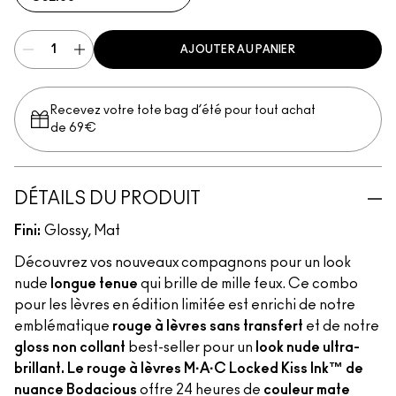
AJOUTER AU PANIER
Recevez votre tote bag d’été pour tout achat
de 69€
DÉTAILS DU PRODUIT
Fini:
Glossy, Mat
Découvrez vos nouveaux compagnons pour un look
nude
longue tenue
qui brille de mille feux. Ce combo
pour les lèvres en édition limitée est enrichi de notre
emblématique
rouge à lèvres sans transfert
et de notre
gloss non collant
best-seller pour un
look nude ultra-
brillant. Le rouge à lèvres M·A·C Locked Kiss Ink™ de
nuance Bodacious
offre 24 heures de
couleur mate